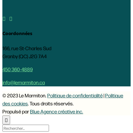


Coordonnées
166, rue St-Charles Sud
Granby (QC) J2G 7A4
450 360-4889
info@lemarmiton.ca
© 2023 Le Marmiton.
Politique de confidentialité
|
Politique
des cookies
. Tous droits réservés.
Propulsé par
Blue Agence créative inc.
