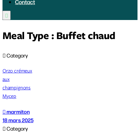
Contact

Meal Type :
Buffet chaud

Category
Orzo crémeux
aux
champignons
Mycep

marmiton
18 mars 2025

Category