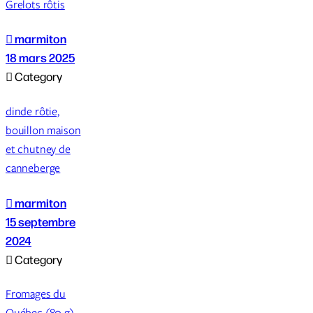
Grelots rôtis

marmiton
18 mars 2025

Category
dinde rôtie,
bouillon maison
et chutney de
canneberge

marmiton
15 septembre
2024

Category
Fromages du
Québec (80 g)