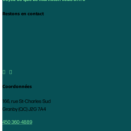
Restons en contact


Coordonnées
166, rue St-Charles Sud
Granby (QC) J2G 7A4
450 360-4889