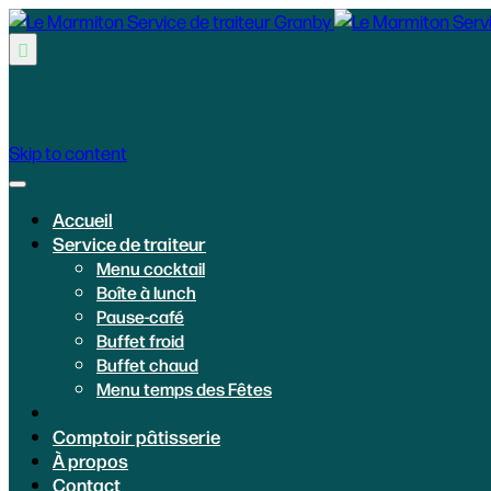

Skip to content
Accueil
Service de traiteur
Menu cocktail
Boîte à lunch
Pause-café
Buffet froid
Buffet chaud
Menu temps des Fêtes
Comptoir pâtisserie
À propos
Contact