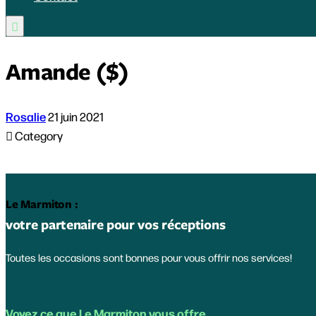

Amande ($)
Rosalie
21 juin 2021

Category
Le Marmiton :
votre partenaire pour vos réceptions
Toutes les occasions sont bonnes pour vous offrir nos services!
Voyez ce que Le Marmiton vous offre