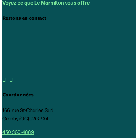
Voyez ce que Le Marmiton vous offre
Restons en contact


Coordonnées
166, rue St-Charles Sud
Granby (QC) J2G 7A4
450 360-4889