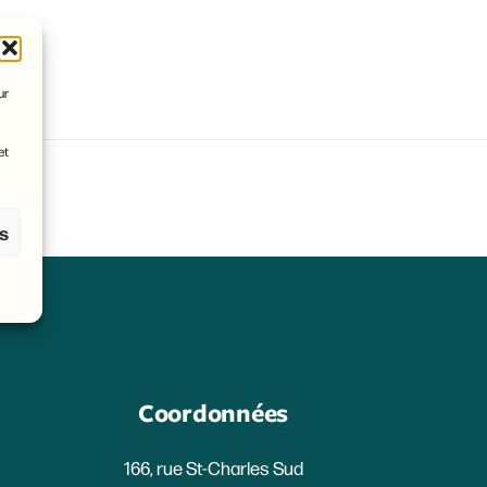
ur
et
es
Coordonnées
166, rue St-Charles Sud