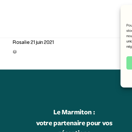
Pou
sto
nou
21 juin 2021
uni
Rosalie
nég
CATEGORY

Le Marmiton :
votre partenaire pour vos