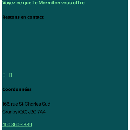
Voyez ce que Le Marmiton vous offre
Restons en contact


Coordonnées
166, rue St-Charles Sud
Granby (QC) J2G 7A4
450 360-4889