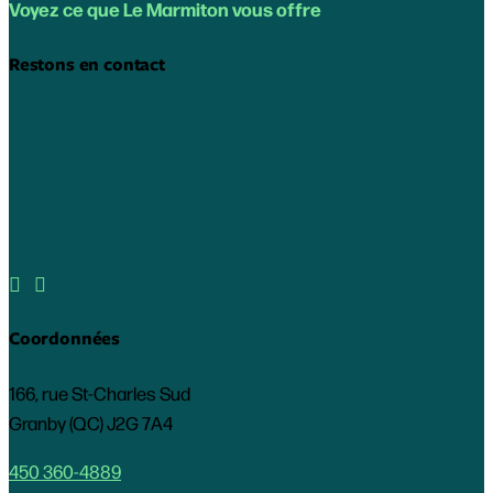
Voyez ce que Le Marmiton vous offre
Restons en contact


Coordonnées
166, rue St-Charles Sud
Granby (QC) J2G 7A4
450 360-4889