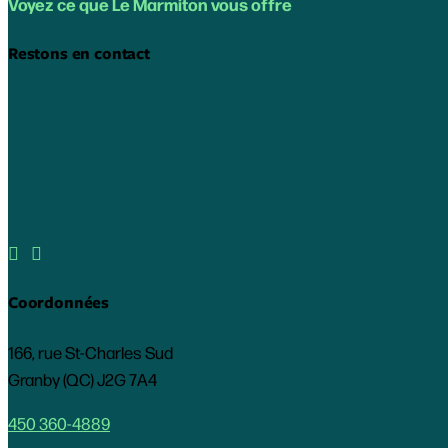
Voyez ce que Le Marmiton vous offre
Restons en contact


Coordonnées
166, rue St-Charles Sud
Granby (QC) J2G 7A4
450 360-4889