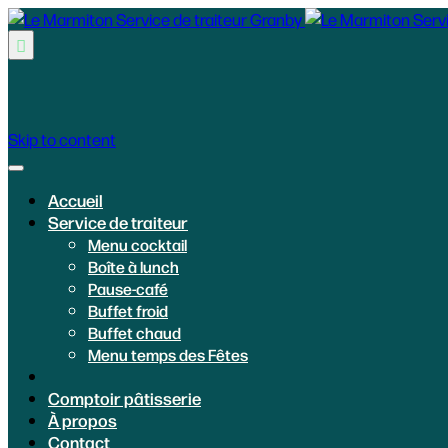

Skip to content
Accueil
Service de traiteur
Menu cocktail
Boîte à lunch
Pause-café
Buffet froid
Buffet chaud
Menu temps des Fêtes
Comptoir pâtisserie
À propos
Contact