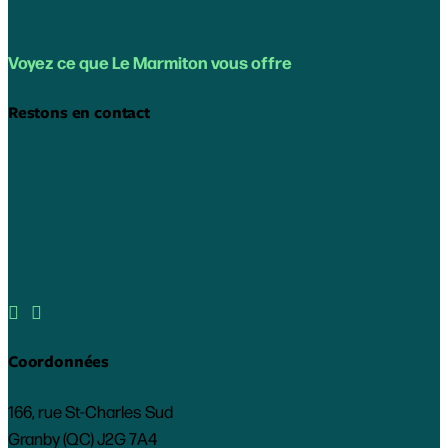
Voyez ce que Le Marmiton vous offre
Restons en contact


Coordonnées
166, rue St-Charles Sud
Granby (QC) J2G 7A4