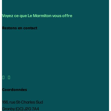
Voyez ce que Le Marmiton vous offre
Restons en contact


Coordonnées
166, rue St-Charles Sud
Granby (QC) J2G 7A4