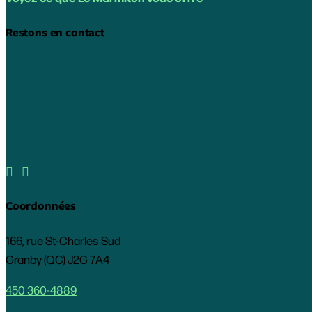
Restons en contact


Coordonnées
166, rue St-Charles Sud
Granby (QC) J2G 7A4
450 360-4889