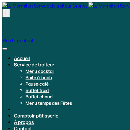

Skip to content
Accueil
Service de traiteur
Menu cocktail
Boîte à lunch
Pause-café
Buffet froid
Buffet chaud
Menu temps des Fêtes
Comptoir pâtisserie
À propos
Contact