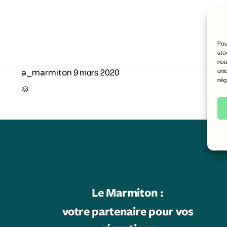
Pou
sto
nou
9 mars 2020
uni
a_marmiton
nég
CATEGORY

Le Marmiton :
votre partenaire pour vos