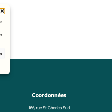
ur
et
es
Coordonnées
166, rue St-Charles Sud