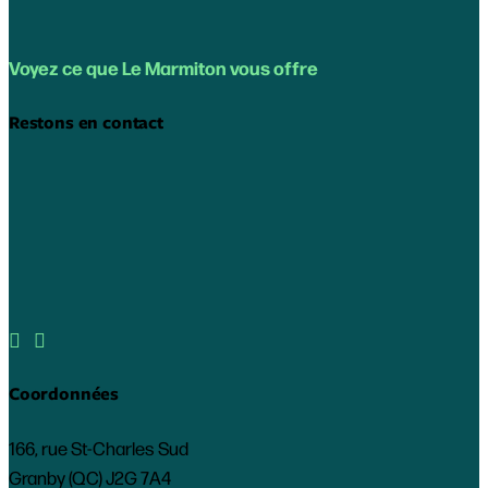
Voyez ce que Le Marmiton vous offre
Restons en contact


Coordonnées
166, rue St-Charles Sud
Granby (QC) J2G 7A4