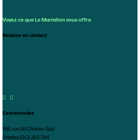
Voyez ce que Le Marmiton vous offre
Restons en contact


Coordonnées
166, rue St-Charles Sud
Granby (QC) J2G 7A4