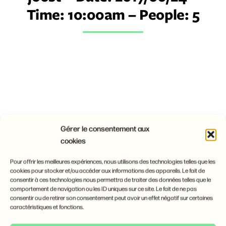
Time: 10:00am – People: 5
Gérer le consentement aux
cookies
Pour offrir les meilleures expériences, nous utilisons des technologies telles que les
cookies pour stocker et/ou accéder aux informations des appareils. Le fait de
13 juin 2017
a_marmiton
consentir à ces technologies nous permettra de traiter des données telles que le
comportement de navigation ou les ID uniques sur ce site. Le fait de ne pas
CATEGORY

consentir ou de retirer son consentement peut avoir un effet négatif sur certaines
caractéristiques et fonctions.