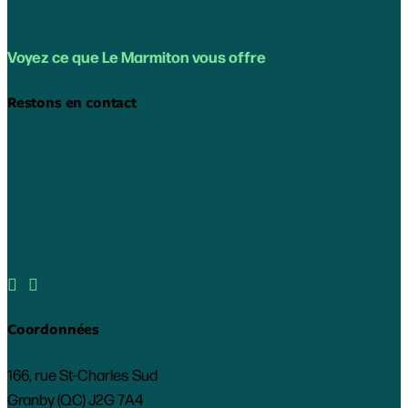
Voyez ce que Le Marmiton vous offre
Restons en contact


Coordonnées
166, rue St-Charles Sud
Granby (QC) J2G 7A4