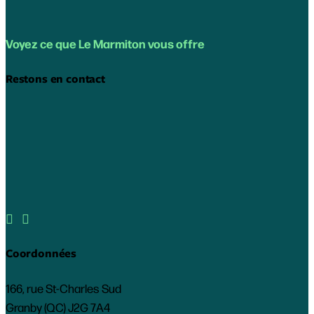
Voyez ce que Le Marmiton vous offre
Restons en contact


Coordonnées
166, rue St-Charles Sud
Granby (QC) J2G 7A4