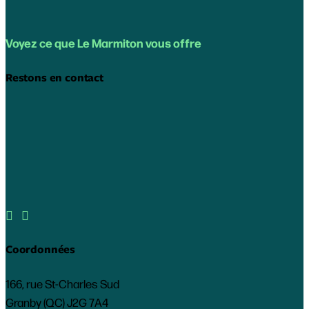
Voyez ce que Le Marmiton vous offre
Restons en contact


Coordonnées
166, rue St-Charles Sud
Granby (QC) J2G 7A4