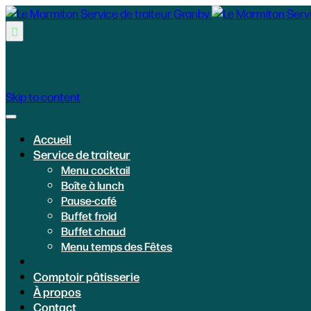

Skip to content
Accueil
Service de traiteur
Menu cocktail
Boîte à lunch
Pause-café
Buffet froid
Buffet chaud
Menu temps des Fêtes
Comptoir pâtisserie
À propos
Contact