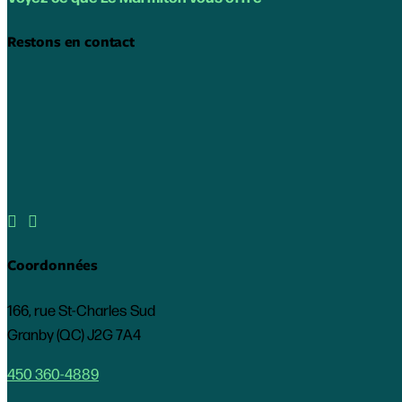
Restons en contact


Coordonnées
166, rue St-Charles Sud
Granby (QC) J2G 7A4
450 360-4889