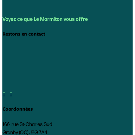
Voyez ce que Le Marmiton vous offre
Restons en contact


Coordonnées
166, rue St-Charles Sud
Granby (QC) J2G 7A4