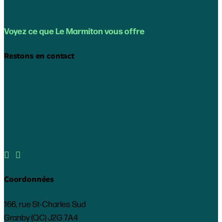
Voyez ce que Le Marmiton vous offre
Restons en contact


Coordonnées
166, rue St-Charles Sud
Granby (QC) J2G 7A4