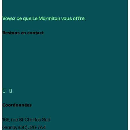
Voyez ce que Le Marmiton vous offre
Restons en contact


Coordonnées
166, rue St-Charles Sud
Granby (QC) J2G 7A4