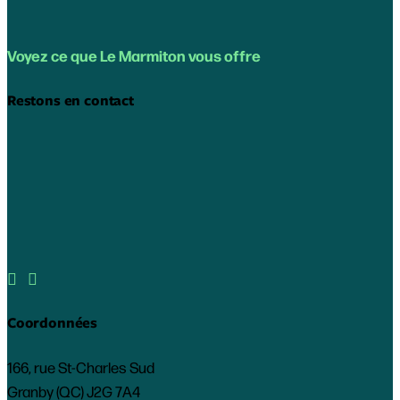
Voyez ce que Le Marmiton vous offre
Restons en contact


Coordonnées
166, rue St-Charles Sud
Granby (QC) J2G 7A4