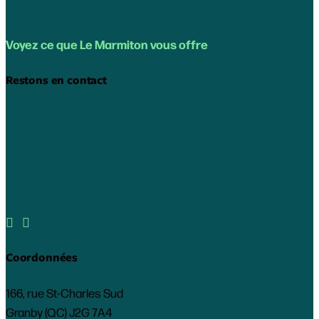
Voyez ce que Le Marmiton vous offre
Restons en contact


Coordonnées
166, rue St-Charles Sud
Granby (QC) J2G 7A4