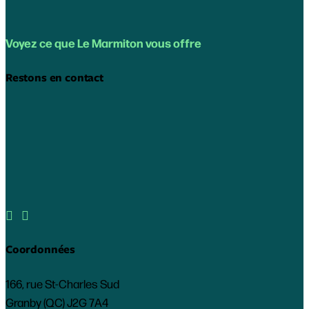
Voyez ce que Le Marmiton vous offre
Restons en contact


Coordonnées
166, rue St-Charles Sud
Granby (QC) J2G 7A4