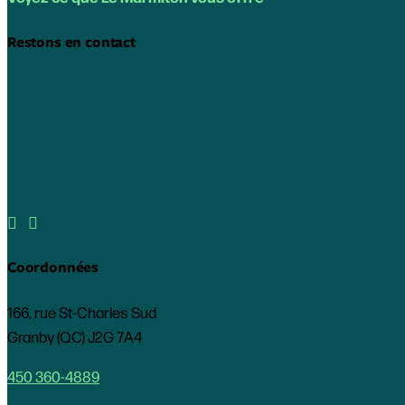
Restons en contact


Coordonnées
166, rue St-Charles Sud
Granby (QC) J2G 7A4
450 360-4889