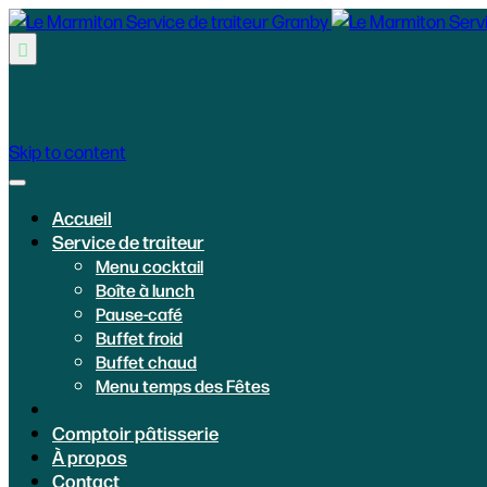

Skip to content
Accueil
Service de traiteur
Menu cocktail
Boîte à lunch
Pause-café
Buffet froid
Buffet chaud
Menu temps des Fêtes
Comptoir pâtisserie
À propos
Contact